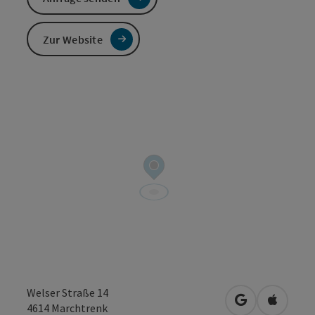
Zur Website
Welser Straße 14
in Google Map
in Apple
4614
Marchtrenk