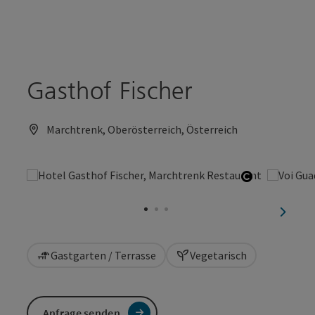
Accesskey
Accesskey
Zum Inhalt
Zum Seitenanfang
[0]
[2]
Gasthof Fischer
Marchtrenk, Oberösterreich, Österreich
Copyright 
nächst
Gastgarten / Terrasse
Vegetarisch
Anfrage senden