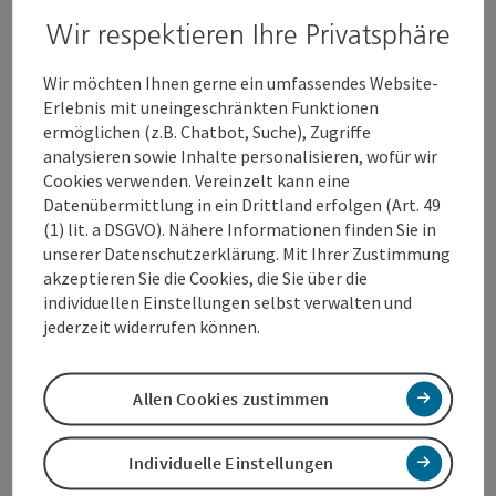
Wir respektieren Ihre Privatsphäre
Ein Eldorado für Mehlspeisentiger: herrlich, flaumige
Torten
und dazu wunderbarer
Kaffee
- toll zum
Wir möchten Ihnen gerne ein umfassendes Website-
Frühstücken
und Genießen.
Erlebnis mit uneingeschränkten Funktionen
ermöglichen (z.B. Chatbot, Suche), Zugriffe
analysieren sowie Inhalte personalisieren, wofür wir
Cookies verwenden. Vereinzelt kann eine
Datenübermittlung in ein Drittland erfolgen (Art. 49
Kontakt
(1) lit. a DSGVO). Nähere Informationen finden Sie in
unserer Datenschutzerklärung. Mit Ihrer Zustimmung
akzeptieren Sie die Cookies, die Sie über die
Öffnungszeiten
individuellen Einstellungen selbst verwalten und
jederzeit widerrufen können.
Küche
Allen Cookies zustimmen
Ausstattung
Individuelle Einstellungen