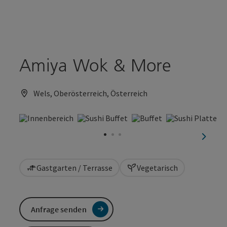
Accesskey
Accesskey
Zum Inhalt
Zum Seitenanfang
[0]
[2]
Amiya Wok & More
Wels, Oberösterreich, Österreich
nächst
Gastgarten / Terrasse
Vegetarisch
Anfrage senden