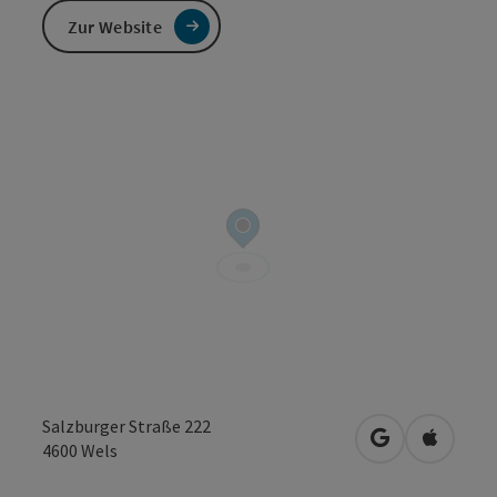
Zur Website
Salzburger Straße 222
in Google Map
in Apple
4600
Wels