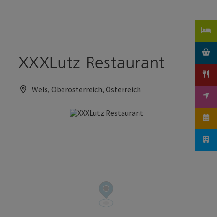
Accesskey
Accesskey
Zum Inhalt
Zum Seitenanfang
[0]
[2]
XXXLutz Restaurant
Wels, Oberösterreich, Österreich