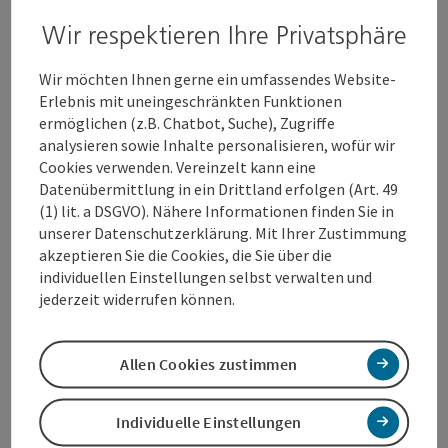
Snacks sowie Kaffee und Kuchen. Wir setzen
Wir respektieren Ihre Privatsphäre
neben Qualität verstärkt auch auf
Umweltbewusstsein und servieren Ihnen ausgewählte,
Wir möchten Ihnen gerne ein umfassendes Website-
saisonale Angebote!
Erlebnis mit uneingeschränkten Funktionen
ermöglichen (z.B. Chatbot, Suche), Zugriffe
analysieren sowie Inhalte personalisieren, wofür wir
Cookies verwenden. Vereinzelt kann eine
Datenübermittlung in ein Drittland erfolgen (Art. 49
Kontakt
(1) lit. a DSGVO). Nähere Informationen finden Sie in
unserer Datenschutzerklärung. Mit Ihrer Zustimmung
akzeptieren Sie die Cookies, die Sie über die
Öffnungszeiten
individuellen Einstellungen selbst verwalten und
jederzeit widerrufen können.
Küche
Allen Cookies zustimmen
Ausstattung
Individuelle Einstellungen