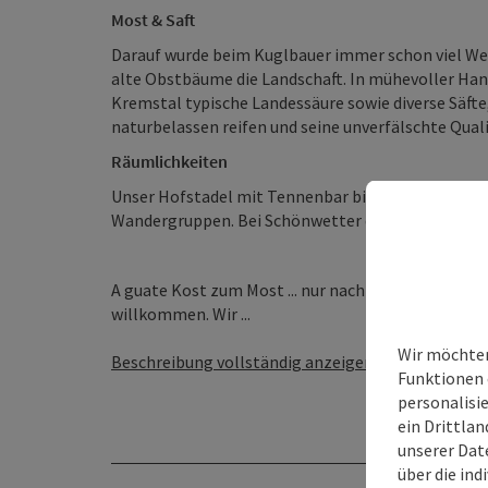
Most & Saft
Darauf wurde beim Kuglbauer immer schon viel W
alte Obstbäume die Landschaft. In mühevoller Handa
Kremstal typische Landessäure sowie diverse Säfte
naturbelassen reifen und seine unverfälschte Quali
Räumlichkeiten
Unser Hofstadel mit Tennenbar bietet Platz für 60
Wandergruppen. Bei Schönwetter decken wir Ihren 
A guate Kost zum Most ... nur nach Anmeldung! Gru
willkommen. Wir ...
Wir möchten
Beschreibung vollständig anzeigen
Funktionen 
personalisi
ein Drittlan
unserer Dat
über die ind