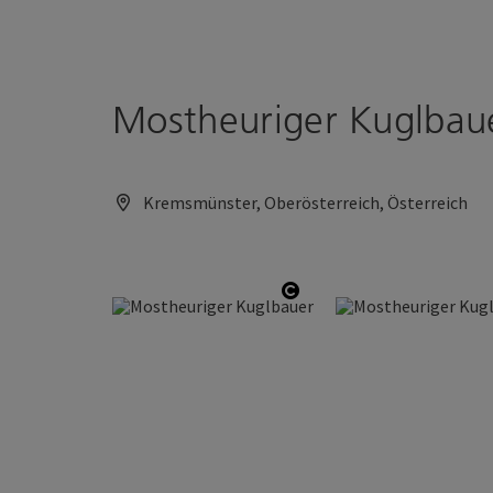
Accesskey
Accesskey
Zum Inhalt
Zum Seitenanfang
[0]
[2]
Mostheuriger Kuglbau
Kremsmünster, Oberösterreich, Österreich
Copyright öffnen