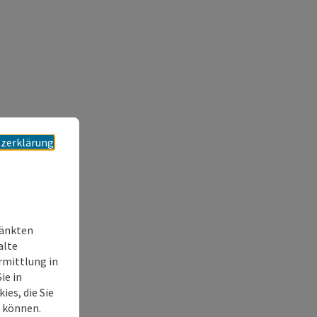
zerklärung
ränkten
alte
rmittlung in
ie in
es, die Sie
n können.