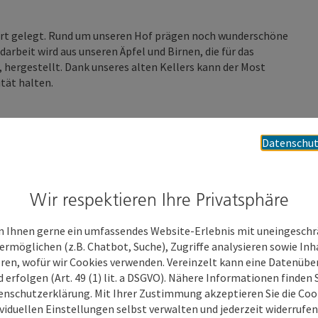
ert gelegt. Rund um unseren Hof prägen noch wunderschöne
rbeit wird aus unseren Äpfel und Birnen, die für das
, hergestellt. Dank unseres alten Kellers kann der Most
tät halten.
 Personen für Familien- oder Firmenfeiern, Busse und
Datenschut
Tisch gerne im Freien.
ppen ab 10 Personen sind das ganze Jahr über herzlich
Wir respektieren Ihre Privatsphäre
 Ihnen gerne ein umfassendes Website-Erlebnis mit uneingesch
ermöglichen (z.B. Chatbot, Suche), Zugriffe analysieren sowie Inh
eren, wofür wir Cookies verwenden. Vereinzelt kann eine Datenübe
d erfolgen (Art. 49 (1) lit. a DSGVO). Nähere Informationen finden S
enschutzerklärung. Mit Ihrer Zustimmung akzeptieren Sie die Cooki
ividuellen Einstellungen selbst verwalten und jederzeit widerrufe