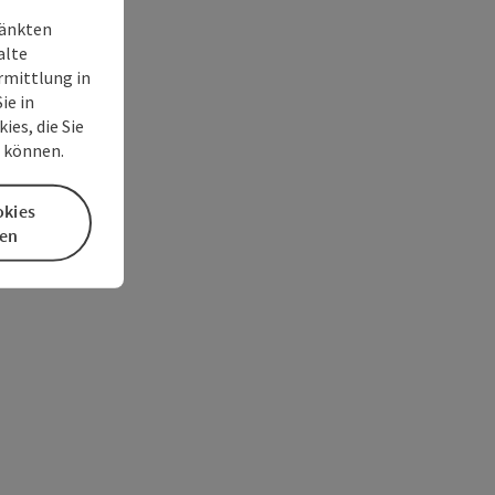
ränkten
alte
rmittlung in
ie in
es, die Sie
n können.
okies
en