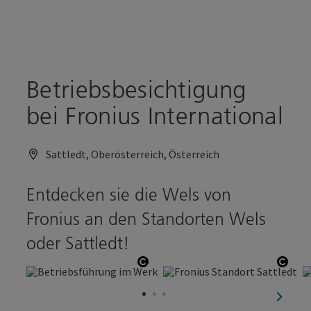
Accesskey
Accesskey
Zum Inhalt
Zum Seitenanfang
[0]
[2]
Betriebsbesichtigung
bei Fronius International
Sattledt, Oberösterreich, Österreich
Entdecken sie die Wels von
Fronius an den Standorten Wels
oder Sattledt!
Copyright öffnen
Copy
nächst