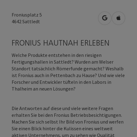
Froniusplatz 5
in Google Map
in Apple
4642
Sattledt
FRONIUS HAUTNAH ERLEBEN
Welche Produkte entstehen in den riesigen
Fertigungshallen in Sattledt? Wurden am Welser
Standort tatsächlich Römerfunde gemacht? Weshalb
ist Fronius auch in Pettenbach zu Hause? Und wie viele
Forscher und Entwickler tüfteln in den Labors in
Thalheim an neuen Lösungen?
Die Antworten auf diese und viele weitere Fragen
erhalten Sie bei den Fronius Betriebsbesichtigungen.
Machen Sie sich selbst Ihr Bild von Fronius und werfen
Sie einen Blick hinter die Kulissen eines weltweit
aktiven Unternehmens, um zu sehen wie Qualität