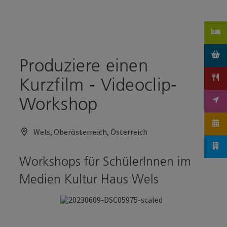
Accesskey
Accesskey
Zum Inhalt
Zum Seitenanfang
[0]
[2]
Produziere einen
Kurzfilm - Videoclip-
Workshop
Wels, Oberösterreich, Österreich
Workshops für SchülerInnen im
Medien Kultur Haus Wels