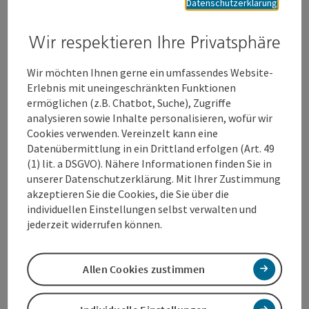
Datenschutzerklärung
Herkunft und ihrem Leistungsvermögen, vielfältige
Anleitungen zur Selbstbehauptung in Aussicht.
Wir respektieren Ihre Privatsphäre
Schüler:innen ab der 1. Schulstufe bis hin zu
Studierende lernen spielerisch die Welt der Kunst und
Wir möchten Ihnen gerne ein umfassendes Website-
Kultur kennen. Junge Menschen bekommen einen
Erlebnis mit uneingeschränkten Funktionen
Einblick in die Produktionsbedingungen von Medien,
ermöglichen (z.B. Chatbot, Suche), Zugriffe
auf deren Grundlage sie selbst Medieninhalte
analysieren sowie Inhalte personalisieren, wofür wir
produzieren und kritisch betrachten können.
Cookies verwenden. Vereinzelt kann eine
Wir bieten eine fundierte Plattform zur
Datenübermittlung in ein Drittland erfolgen (Art. 49
Auseinandersetzung mit der Welt der Kunst, der
(1) lit. a DSGVO). Nähere Informationen finden Sie in
Kultur und der Medien. Im Mittelpunkt stehen das
unserer Datenschutzerklärung. Mit Ihrer Zustimmung
selbstständige Ausprobieren, die Partizipation und
akzeptieren Sie die Cookies, die Sie über die
Mitbestimmung an kreativen Prozessen mit dem Ziel
individuellen Einstellungen selbst verwalten und
einen barrierefreien Zugang zu schaffen.
jederzeit widerrufen können.
Unsere Digitale Medien-Workshops beinhalten
Folgendes:
Allen Cookies zustimmen
Wie funktionieren digitale Technologien?
Welche gesellschaftlichen Wechselwirkungen
ergeben sich durch ihren Einsatz?