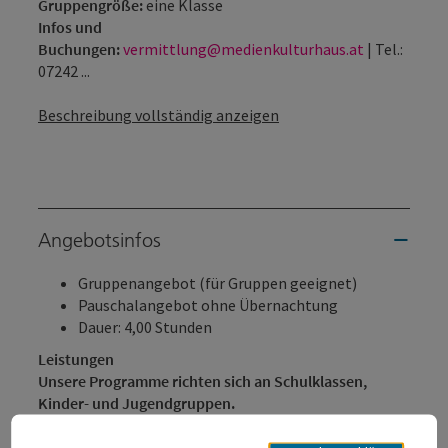
Gruppengröße:
eine Klasse
Infos und
Buchungen:
vermittlung@medienkulturhaus.at
| Tel.:
07242 ...
Beschreibung vollständig anzeigen
Angebotsinfos
Gruppenangebot (für Gruppen geeignet)
Pauschalangebot ohne Übernachtung
Dauer: 4,00 Stunden
Leistungen
Unsere Programme richten sich an Schulklassen,
Kinder- und Jugendgruppen.
Die Vermittlung versteht sich als Orientierungshilfe
und stellt jungen Menschen, unabhängig ihrer