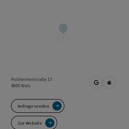
Pollheimerstraße 17
in Google Maps
in Apple 
4600
Wels
Anfrage senden
Zur Website