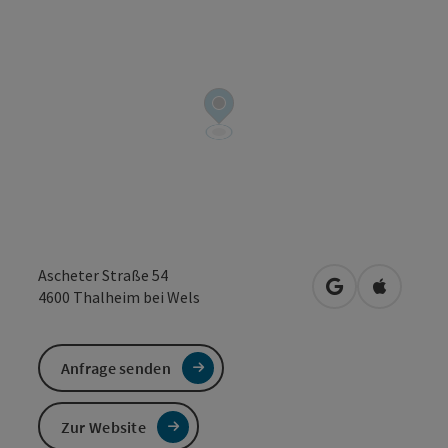
Ascheter Straße 54
in Google Maps
in Apple 
4600
Thalheim bei Wels
Anfrage senden
Zur Website