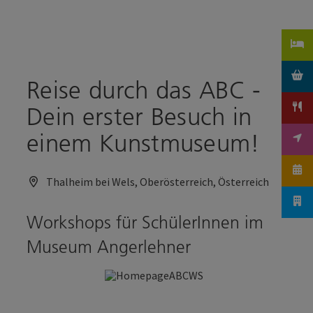
Accesskey
Accesskey
Zum Inhalt
Zum Seitenanfang
[0]
[2]
Reise durch das ABC -
Dein erster Besuch in
einem Kunstmuseum!
Thalheim bei Wels, Oberösterreich, Österreich
Workshops für SchülerInnen im
Museum Angerlehner