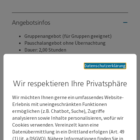
Angebotsinfos
Gruppenangebot (für Gruppen geeignet)
Pauschalangebot ohne Übernachtung
Dauer: 2,00 Stunden
Leistungen
Datenschutzerklärung
In den Workshops setzen sich die Schüler:innen mit
einem speziellen Thema der Ausstellung auseinander
und verknüpfen das Erfahrene mit einer eigenen
Wir respektieren Ihre Privatsphäre
praktischen Arbeit. Es stehen immer verschiedene
Workshops zur Auswahl, die der jeweiligen Zielgruppe
Wir möchten Ihnen gerne ein umfassendes Website-
individuell angepasst werden. Ein Workshop dauert
Erlebnis mit uneingeschränkten Funktionen
zwei Stunden, die Inhalte werden mit
ermöglichen (z.B. Chatbot, Suche), Zugriffe
Kunstpädagog:innen und Lehrer:innen der AHS und
analysieren sowie Inhalte personalisieren, wofür wir
NMS konzipiert.
Cookies verwenden. Vereinzelt kann eine
Datenübermittlung in ein Drittland erfolgen (Art. 49
Pro SchülerIn: 8 €
(1) lit. a DSGVO). Nähere Informationen finden Sie in