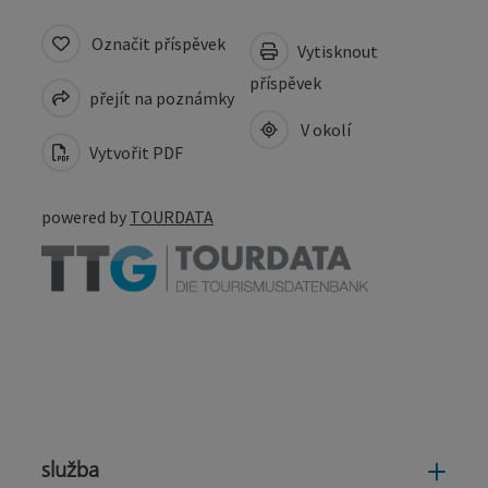
Označit příspěvek
Vytisknout
příspěvek
přejít na poznámky
V okolí
Vytvořit PDF
powered by
TOURDATA
služba
služ