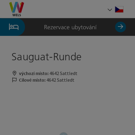
Accesskey
Accesskey
Accesskey
Obsah
Navigace
Začátek stránky
[0]
[1]
[2]
Cesky
Volba 
Rezervace ubytování
Sauguat-Runde
výchozí místo:
4642 Sattledt
Cílové místo:
4642 Sattledt