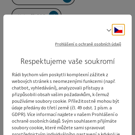
Vytvořit PDF
Cesky
Volba j
Odeslat dotaz
Prohlášení o ochraně osobních údajů
Na webové stránky
Respektujeme vaše soukromí
Rádi bychom vám poskytli komplexní zážitek z
Kruhový objezd Sauguat zajišťuje dobrou atmosféru.
webových stránek s neomezenými funkcemi (např.
chatbot, vyhledávání), analyzovali přístupy a
Vzdálenost pěší chůze je přibližně 2 hodiny a 8
přizpůsobili obsah vašim požadavkům, k čemuž
kilometrů. Tato trasa je velmi vhodná i pro chůzi s
používáme soubory cookie. Příležitostně mohou být
kočárky. Využít ji mohou také cyklisté a pěší turisté.
údaje předány do třetí země (čl. 49 odst. 1 písm. a
GDPR). Více informací najdete v našem Prohlášení o
Připravil
Gisdat
.
ochraně osobních údajů. Svým souhlasem přijímáte
soubory cookie, které můžete sami spravovat
prostřednictvím individuálního nastavení a kdykoli je