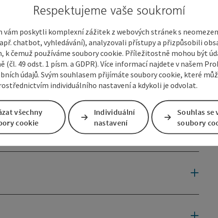
Respektujeme vaše soukromí
 vám poskytli komplexní zážitek z webových stránek s neomeze
př. chatbot, vyhledávání), analyzovali přístupy a přizpůsobili ob
 k čemuž používáme soubory cookie. Příležitostně mohou být úd
ě (čl. 49 odst. 1 písm. a GDPR). Více informací najdete v našem Pro
bních údajů. Svým souhlasem přijímáte soubory cookie, které mů
ostřednictvím individuálního nastavení a kdykoli je odvolat.
ázat všechny
Individuální
Souhlas se 
bory cookie
nastavení
soubory co