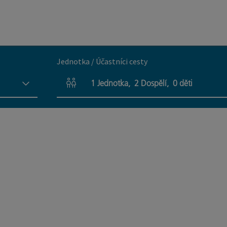
Jednotka / Účastníci cesty
1
Jednotka
,
2
Dospělí
,
0
děti
Počet jednotek a polí pro osoby