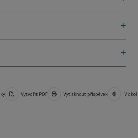
mky
Vytvořit PDF
Vytisknout příspěvek
V okol