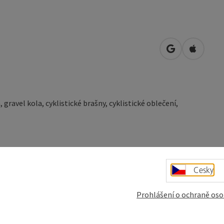
Otevřít v Map
Otevřít 
 gravel kola, cyklistické brašny, cyklistické oblečení,
en! Nabídka zahrnuje městská/městská kola, kola pro
ou a expedice, stejně jako šotolinová a horská kola. Při
Cesky
ropské přidané hodnoty!
Prohlášení o ochraně oso
RWAHN, UNNO, Brother Cycles, SURLY.
LIEB, MAGURA, FOX