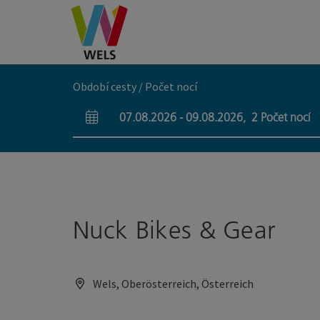
Accesskey
Accesskey
Accesskey
Obsah
Navigace
Začátek stránky
[0]
[1]
[2]
Období cesty / Počet nocí
07.08.2026
-
09.08.2026
,
2
Počet nocí
Pole příjezdu a odjezdu
Nuck Bikes & Gear
Wels, Oberösterreich, Österreich