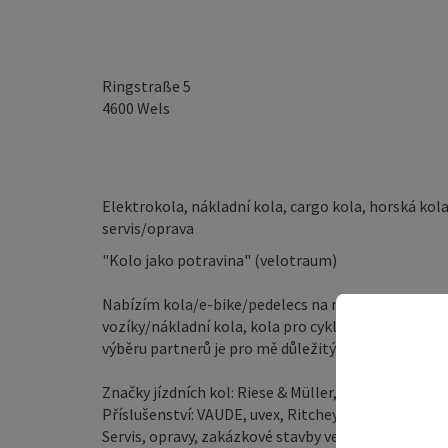
Ringstraße 5
4600
Wels
Elektrokola, nákladní kola, cargo kola, horská kola,
servis/oprava
"Kolo jako potravina" (velotraum)
Nabízím kola/e-bike/pedelecs na míru pro každý d
vozíky/nákladní kola, kola pro cyklistickou dovolen
výběru partnerů je pro mě důležitý vysoký podíl ev
Značky jízdních kol: Riese & Müller, velotraum, U
Příslušenství: VAUDE, uvex, Ritchey, Vecnum, ORT
Servis, opravy, zakázkové stavby ve vlastní dílně.