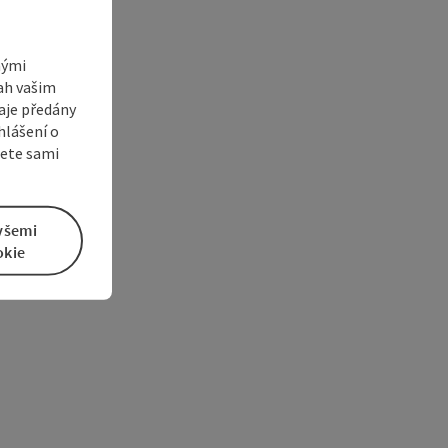
nými
sah vašim
aje předány
hlášení o
žete sami
všemi
okie