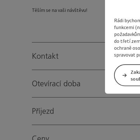
Těším se na vaši návštěvu!
Rádi bychom
funkcemi (na
požadavkům,
do třetí zem
ochraně oso
Kontakt
spravovat pr
Zak
sou
Otevírací doba
Příjezd
Ceny