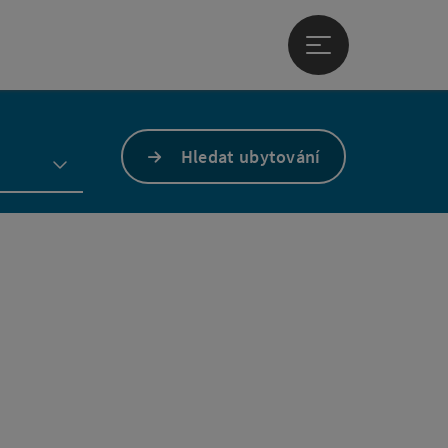
Otevřít hlavní men
Hledat ubytování