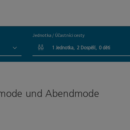
Jednotka / Účastníci cesty
1
Jednotka
,
2
Dospělí
,
0
děti
Počet jednotek a polí pro osoby
autmode und Abendmode