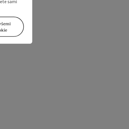
žete sami
všemi
okie