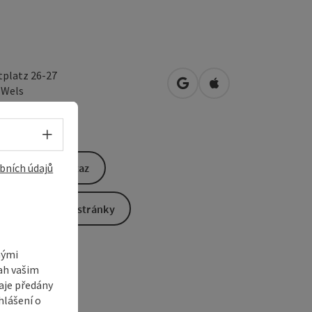
tplatz 26-27
Otevřít v Mapách Google
Otevřít v Mapách A
0
Wels
Volba jazyka - Otevřít menu
bních údajů
Odeslat dotaz
Na webové stránky
nými
sah vašim
aje předány
hlášení o