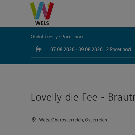
Accesskey
Accesskey
Accesskey
Obsah
Navigace
Začátek stránky
[0]
[1]
[2]
Období cesty / Počet nocí
07.08.2026
-
09.08.2026
,
2
Počet nocí
Pole příjezdu a odjezdu
Lovelly die Fee - Br
Wels, Oberösterreich, Österreich