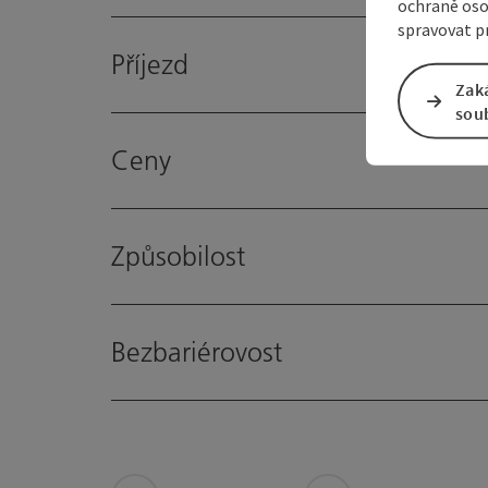
ochraně oso
spravovat pr
Příjezd
Zak
sou
Ceny
Způsobilost
Bezbariérovost