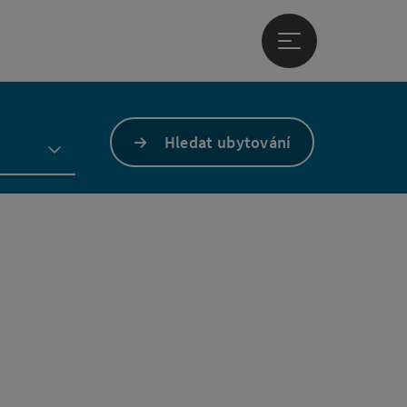
Otevřít hlavní men
Hledat ubytování