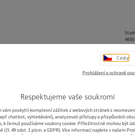
Stad
460
Cesky
Prohlášení o ochraně oso
Respektujeme vaše soukromí
 vám poskytli komplexní zážitek z webových stránek s neomeze
př. chatbot, vyhledávání), analyzovali přístupy a přizpůsobili ob
 k čemuž používáme soubory cookie. Příležitostně mohou být úd
ě (čl. 49 odst. 1 písm. a GDPR). Více informací najdete v našem Pro