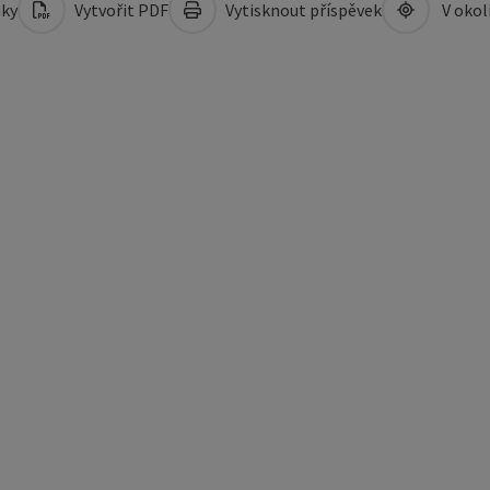
mky
Vytvořit PDF
Vytisknout příspěvek
V okol