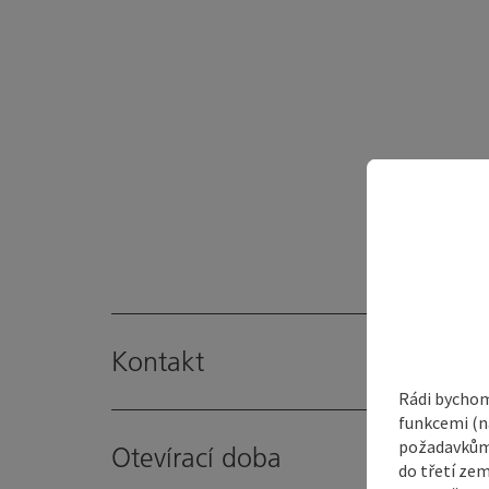
Kontakt
Rádi bychom
funkcemi (na
požadavkům,
Otevírací doba
do třetí zem