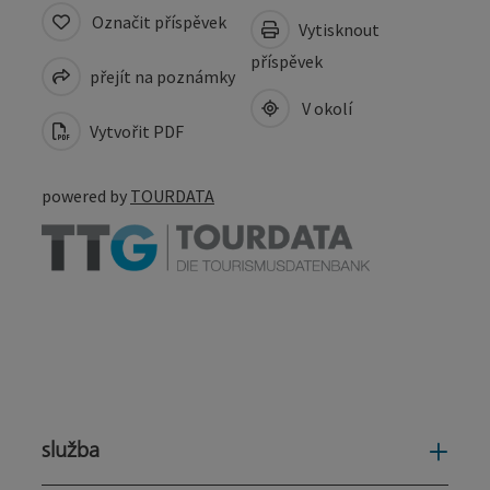
Označit příspěvek
Vytisknout
příspěvek
přejít na poznámky
V okolí
Vytvořit PDF
powered by
TOURDATA
služba
služ