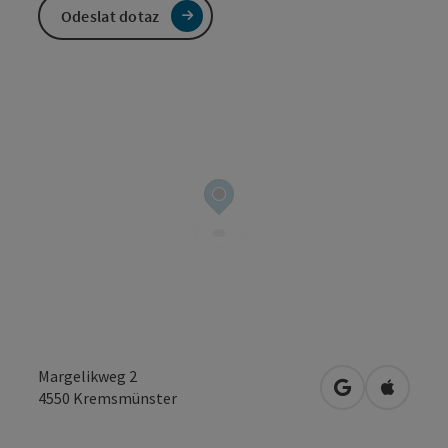
Odeslat dotaz
Margelikweg 2
Otevřít v Map
Otevřít
4550
Kremsmünster