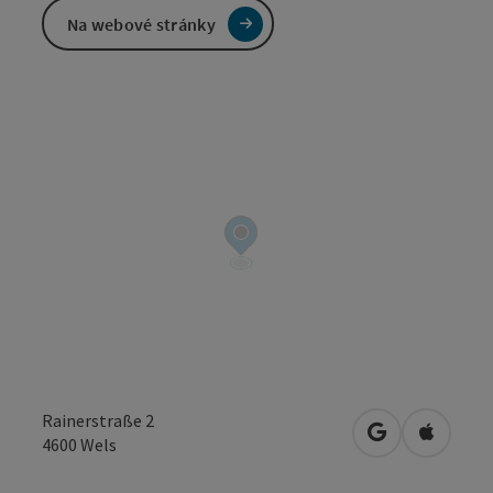
Na webové stránky
Rainerstraße 2
Otevřít v Map
Otevřít
4600
Wels