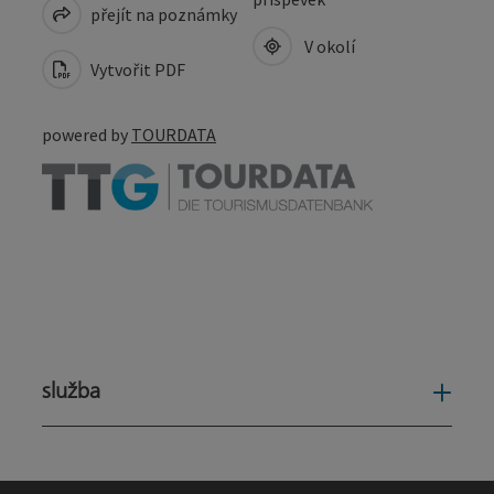
přejít na poznámky
V okolí
Vytvořit PDF
powered by
TOURDATA
služba
služ