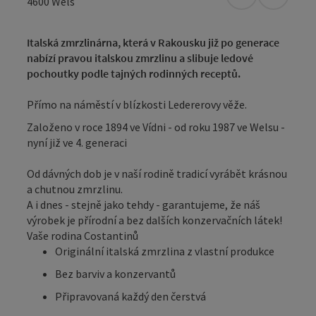
Otevřít v Map
Otevřít
4600
Wels
Italská zmrzlinárna, která v Rakousku již po generace
nabízí pravou italskou zmrzlinu a slibuje ledové
pochoutky podle tajných rodinných receptů.
Přímo na náměstí v blízkosti Ledererovy věže.
Založeno v roce 1894 ve Vídni - od roku 1987 ve Welsu -
nyní již ve 4. generaci
Od dávných dob je v naší rodině tradicí vyrábět krásnou
a chutnou zmrzlinu.
A i dnes - stejně jako tehdy - garantujeme, že náš
výrobek je přírodní a bez dalších konzervačních látek!
Vaše rodina Costantinů
Originální italská zmrzlina z vlastní produkce
Bez barviv a konzervantů
Připravovaná každý den čerstvá