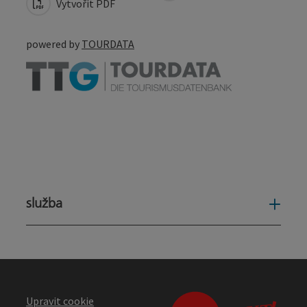
Vytvořit PDF
powered by
TOURDATA
služba
služ
Upravit cookie