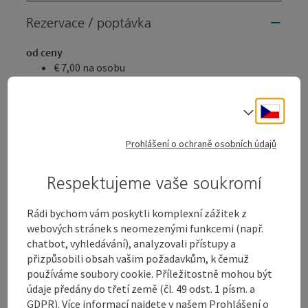
Rezervace / poptávka
od ceny
€ 7,00 na osobu
Cestovní období (06.08.2026 - 04.08.2028)
Cesky
Volba j
Zobraz záznamů
Prohlášení o ochraně osobních údajů
od
do
Respektujeme vaše soukromí
06.08.2026
06.08.2026
Rádi bychom vám poskytli komplexní zážitek z
07.08.2026
07.08.2026
webových stránek s neomezenými funkcemi (např.
chatbot, vyhledávání), analyzovali přístupy a
11.08.2026
11.08.2026
přizpůsobili obsah vašim požadavkům, k čemuž
používáme soubory cookie. Příležitostně mohou být
12.08.2026
12.08.2026
údaje předány do třetí země (čl. 49 odst. 1 písm. a
GDPR). Více informací najdete v našem Prohlášení o