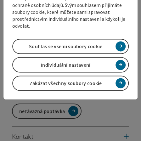
13.08.2026
13.08.2026
ochraně osobních údajů. Svým souhlasem přijímáte
soubory cookie, které můžete sami spravovat
14.08.2026
14.08.2026
prostřednictvím individuálního nastavení a kdykoli je
odvolat.
18.08.2026
18.08.2026
19.08.2026
19.08.2026
Souhlas se všemi soubory cookie
20.08.2026
20.08.2026
Individuální nastavení
21.08.2026
21.08.2026
Zakázat všechny soubory cookie
Zobrazuji 1 až 10 z celkem 418 záznamů
Předchozí
Další
nezávazná poptávka
Kontakt