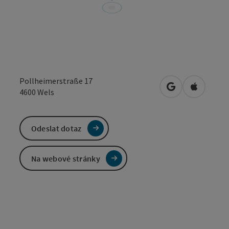
Pollheimerstraße 17
Otevřít v Mapá
Otevřít 
4600
Wels
Odeslat dotaz
Na webové stránky