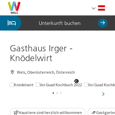
Accesskey
Accesskey
Accesskey
Zum Inhalt
Zur Navigation
Zum Seitenanfang
[0]
[1]
[2]
Deut
Sprach
Unterkunft buchen
Gasthaus Irger -
Knödelwirt
Wels, Oberösterreich, Österreich
Copyright öffnen
nächst
Haustiere sind herzlich willkommen
Gastgarten