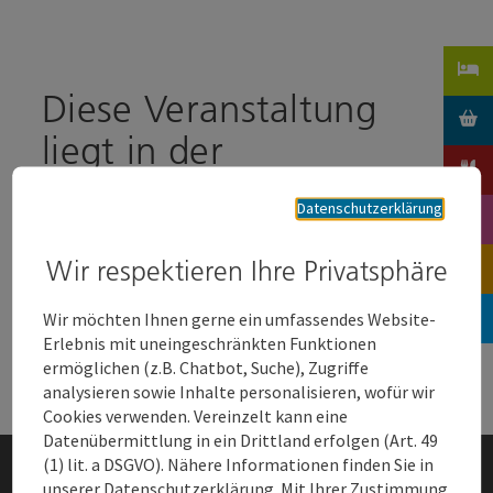
Accesskey
Accesskey
Zum Inhalt
Zum Seitenanfang
[0]
[2]
Diese Veranstaltung
liegt in der
Vergangenheit und wird
Datenschutzerklärung
daher leider nicht mehr
angezeigt.
Wir respektieren Ihre Privatsphäre
Wir möchten Ihnen gerne ein umfassendes Website-
Erlebnis mit uneingeschränkten Funktionen
ermöglichen (z.B. Chatbot, Suche), Zugriffe
analysieren sowie Inhalte personalisieren, wofür wir
Cookies verwenden. Vereinzelt kann eine
Datenübermittlung in ein Drittland erfolgen (Art. 49
(1) lit. a DSGVO). Nähere Informationen finden Sie in
unserer Datenschutzerklärung. Mit Ihrer Zustimmung