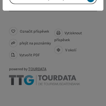
Bezbariérovost
Označit příspěvek
Vytisknout
příspěvek
přejít na poznámky
V okolí
Vytvořit PDF
powered by
TOURDATA