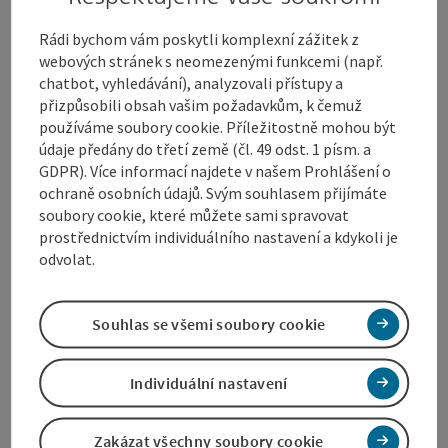
Rádi bychom vám poskytli komplexní zážitek z
webových stránek s neomezenými funkcemi (např.
Kontakt
chatbot, vyhledávání), analyzovali přístupy a
přizpůsobili obsah vašim požadavkům, k čemuž
používáme soubory cookie. Příležitostně mohou být
Termín / y akce
údaje předány do třetí země (čl. 49 odst. 1 písm. a
GDPR). Více informací najdete v našem Prohlášení o
ochraně osobních údajů. Svým souhlasem přijímáte
Místo konání akce
soubory cookie, které můžete sami spravovat
prostřednictvím individuálního nastavení a kdykoli je
odvolat.
Příjezd
Souhlas se všemi soubory cookie
Ceny
Individuální nastavení
Způsobilost
Zakázat všechny soubory cookie