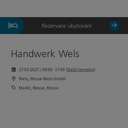
Accesskey
Accesskey
Obsah
Začátek stránky
[0]
[2]
Rezervace ubytování
Handwerk Wels
17.03.2027 / 09:00- 17:00 (
Další termíny
)
Wels, Messe Wels GmbH
Markt, Messe, Messe